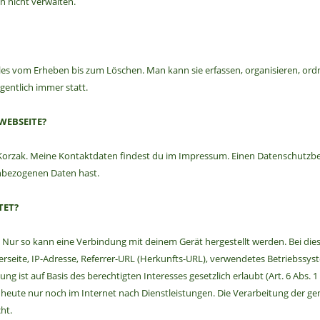
n nicht verwalten.
s vom Erheben bis zum Löschen. Man kann sie erfassen, organisieren, ordn
igentlich immer statt.
WEBSEITE?
h Korzak. Meine Kontaktdaten findest du im Impressum. Einen Datenschutzbe
nbezogenen Daten hast.
TET?
. Nur so kann eine Verbindung mit deinem Gerät hergestellt werden. Bei d
rseite, IP-Adresse, Referrer-URL (Herkunfts-URL), verwendetes Betriebss
 ist auf Basis des berechtigten Interesses gesetzlich erlaubt (Art. 6 Abs. 
 heute nur noch im Internet nach Dienstleistungen. Die Verarbeitung der ge
ht.