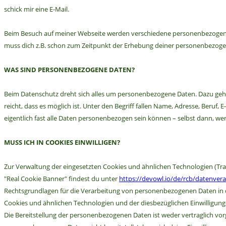
schick mir eine E-Mail.
Beim Besuch auf meiner Webseite werden verschiedene personenbezogene 
muss dich z.B. schon zum Zeitpunkt der Erhebung deiner personenbezoge
WAS SIND PERSONENBEZOGENE DATEN?
Beim Datenschutz dreht sich alles um personenbezogene Daten. Dazu gehör
reicht, dass es möglich ist. Unter den Begriff fallen Name, Adresse, Ber
eigentlich fast alle Daten personenbezogen sein können – selbst dann, we
MUSS ICH IN COOKIES EINWILLIGEN?
Zur Verwaltung der eingesetzten Cookies und ähnlichen Technologien (Trac
"Real Cookie Banner" findest du unter
https://devowl.io/de/rcb/datenvera
Rechtsgrundlagen für die Verarbeitung von personenbezogenen Daten in dies
Cookies und ähnlichen Technologien und der diesbezüglichen Einwilligung
Die Bereitstellung der personenbezogenen Daten ist weder vertraglich vor