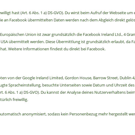
illigt hast (Art. 6 Abs. 1 a) DS-GVO). Du wirst beim Aufruf der Webseite um
ie an Facebook übermittelten Daten werden nach dem Abgleich direkt gelösc
ropäischen Union ist zwar grundsätzlich die Facebook Ireland Ltd., 4 Grand 
 USA übermittelt werden. Diese Übermittlung ist grundsätzlich erlaubt, d
t. Weitere Informationen findest du direkt bei Facebook.
en von der Google Ireland Limited, Gordon House, Barrow Street, Dublin 4, 
ugte Spracheinstellung, besuchte Unterseiten sowie Datum und Uhrzeit des Z
g (Art. 6 Abs. 1 a) DS-GVO). Du kannst der Analyse deines Nutzerverhaltens 
lich freiwillig.
omatisch anonymisiert, sodass kein Personenbezug mehr hergestellt werden 