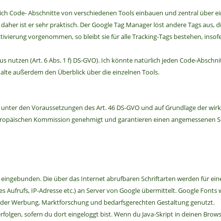
 ich Code- Abschnitte von verschiedenen Tools einbauen und zentral über 
her ist er sehr praktisch. Der Google Tag Manager löst andere Tags aus, d
tivierung vorgenommen, so bleibt sie für alle Tracking-Tags bestehen, ins
 nutzen (Art. 6 Abs. 1 f) DS-GVO). Ich könnte natürlich jeden Code-Abschnit
alte außerdem den Überblick über die einzelnen Tools.
st unter den Voraussetzungen des Art. 46 DS-GVO und auf Grundlage der wir
r Europäischen Kommission genehmigt und garantieren einen angemessenen 
s eingebunden. Die über das Internet abrufbaren Schriftarten werden für e
Aufrufs, IP-Adresse etc.) an Server von Google übermittelt. Google Fonts 
n der Werbung, Marktforschung und bedarfsgerechten Gestaltung genutzt.
gen, sofern du dort eingeloggt bist. Wenn du Java-Skript in deinen Browse