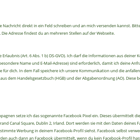
Nachricht direkt in ein Feld schreiben und an mich versenden kannst. Bitte 
 Die Adresse findest du an mehreren Stellen auf der Webseite.
e Erlaubnis (Art. 6 Abs. 1 b) DS-GVO). Ich darf die Informationen aus deine
nsbesondere Name und E-Mail-Adresse) sind erforderlich, damit ich deine An
e für dich. In dem Fall speichere ich unsere Kommunikation und die anfallen
 aus dem Handelsgesetzbuch (HGB) und der Abgabenordnung (AO). Diese betr
agnen setze ich das sogenannte Facebook Pixel ein. Dieses übermittelt die
 Grand Canal Square, Dublin 2, Irland. Dort werden sie mit den Daten dein
bgestimmte Werbung in deinem Facebook-Profil siehst. Facebook selbst verw
n auch dann an Facebook übermittelt, wenn du kein Facebook-Profil hast 