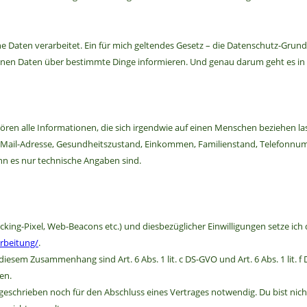
Daten verarbeitet. Ein für mich geltendes Gesetz – die Datenschutz-Grun
nen Daten über bestimmte Dinge informieren. Und genau darum geht es in 
en alle Informationen, die sich irgendwie auf einen Menschen beziehen las
uf, E-Mail-Adresse, Gesundheitszustand, Einkommen, Familienstand, Telefonn
nn es nur technische Angaben sind.
king-Pixel, Web-Beacons etc.) und diesbezüglicher Einwilligungen setze ich 
rbeitung/
.
em Zusammenhang sind Art. 6 Abs. 1 lit. c DS-GVO und Art. 6 Abs. 1 lit. f 
en.
geschrieben noch für den Abschluss eines Vertrages notwendig. Du bist nic